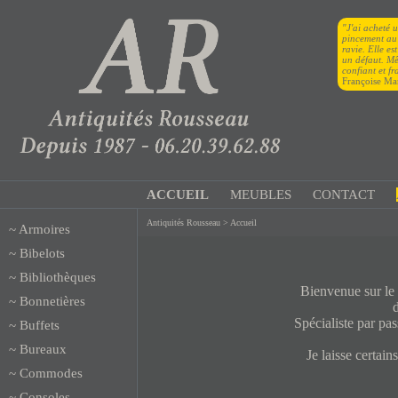
"J'ai acheté 
pincement au c
ravie. Elle es
un défaut. Mê
confiant et fr
Françoise Ma
ACCUEIL
MEUBLES
CONTACT
Antiquités Rousseau
> Accueil
~
Armoires
~
Bibelots
~
Bibliothèques
Bienvenue sur le
~
Bonnetières
Spécialiste par pas
~
Buffets
~
Bureaux
Je laisse certai
~
Commodes
~
Consoles