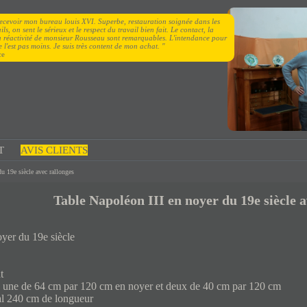
recevoir mon bureau louis XVI. Superbe, restauration soignée dans les
ls, on sent le sérieux et le respect du travail bien fait. Le contact, la
la réactivité de monsieur Rousseau sont remarquables. L'intendance pour
e l'est pas moins. Je suis très content de mon achat. "
ce
T
AVIS CLIENTS
u 19e siècle avec rallonges
Table Napoléon III en noyer du 19e siècle a
oyer du 19e siècle
t
ges une de 64 cm par 120 cm en noyer et deux de 40 cm par 120 cm
tal 240 cm de longueur