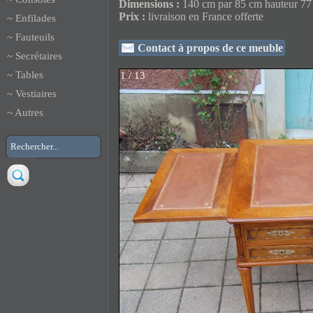
Dimensions :
140 cm par 85 cm hauteur 7
Prix :
livraison en France offerte
~
Enfilades
~
Fauteuils
Contact à propos de ce meuble
~
Secrétaires
~
Tables
1 / 13
~
Vestiaires
~
Autres