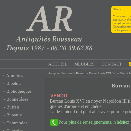
"Bonsoir,
Nous venons d
que sur le si
compliments 
Cordialement
barbe patrice
ACCUEIL
MEUBLES
CONTACT
Antiquités Rousseau
>
Bureaux
> Bureau Louis XVI fin du 19e siècle
~
Armoires
~
Bibelots
Bureau 
~
Bibliothèques
VENDU
~
Bonnetières
Bureau Louis XVI en noyer Napoléon III fin du
queues d'aronde et en chêne
~
Buffets
J'ai le fauteuil qui peut aller avec pour le pr
~
Bureaux
Pour plus de renseignements, n'hésitez
~
Commodes
~
Consoles