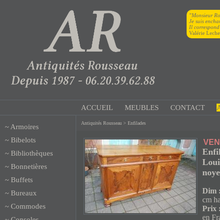
"Monsieur R
Je suis encha
Il correspond
Valérie Leche
ACCUEIL
MEUBLES
CONTACT
Antiquités Rousseau
> Enfilades
~
Armoires
~
Bibelots
VE
Enfi
~
Bibliothèques
Loui
~
Bonnetières
noye
~
Buffets
Dim 
~
Bureaux
cm ha
~
Commodes
Prix 
en Fr
~
Consoles