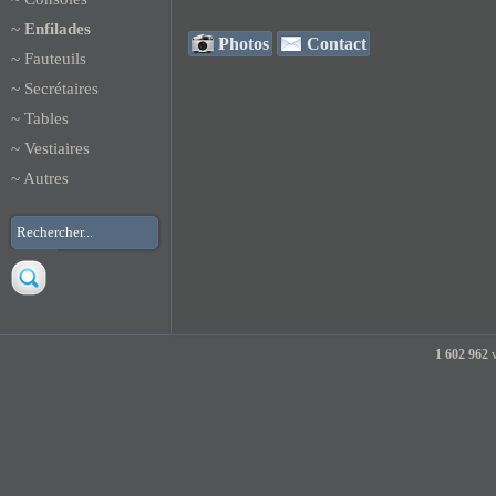
~
Enfilades
Photos
Contact
~
Fauteuils
~
Secrétaires
~
Tables
~
Vestiaires
~
Autres
1 602 962
v