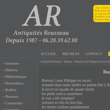
"J.ai acheté u
Belle pièce de
ne suis pas d
Excellent con
Evelyne Sanc
ACCUEIL
MEUBLES
CONTACT
Antiquités Rousseau
>
Bureaux
> Bureau Louis Philippe en noyer fin 
~
Armoires
~
Bibelots
Bur
~
Bibliothèques
Bureau Louis Philippe en noyer
~
Bonnetières
restauré dans notre atelier en parfait état '(
il ouvre en façade de quatre tiroirs
~
Buffets
les pieds sont a cannelures
~
Bureaux
le cuir a été remplacé
serrures et clés en bon état
~
Commodes
les tiroirs coulisse parfaitement
~
Consoles